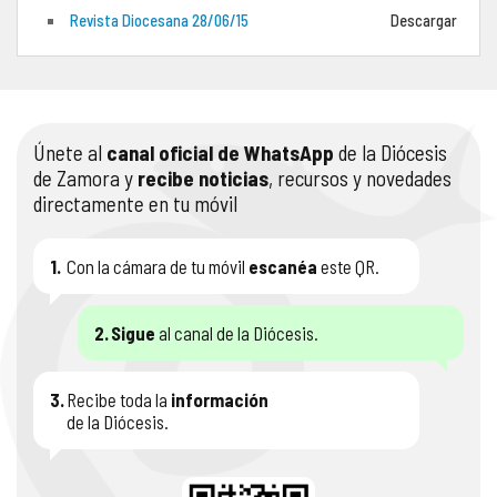
Revista Diocesana 28/06/15
Descargar
COMPLIANCE
PASTORAL SAMARITANA
IMÁGENES
DOCTRINA DE LA IGLESIA
CENTROS SOCIALES
VÍDEOS
Únete al
canal oficial de WhatsApp
de la Diócesis
PORTAL DE TRANSPARENCIA
APOSTOLADO SEGLAR
AUDIOS
de Zamora y
recibe noticias
, recursos y novedades
directamente en tu móvil
RENDICIÓN CUENTAS ENTIDADES RELIGIOSAS
VIDA CONSAGRADA
PREGUNTAS FRECUENTES
1.
Con la cámara de tu móvil
escanéa
este QR.
2.
Sigue
al canal de la Diócesis.
3.
Recibe toda la
información
de la Diócesis.