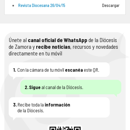
Revista Diocesana 26/04/15
Descargar
COMPLIANCE
PASTORAL SAMARITANA
IMÁGENES
DOCTRINA DE LA IGLESIA
CENTROS SOCIALES
VÍDEOS
Únete al
canal oficial de WhatsApp
de la Diócesis
PORTAL DE TRANSPARENCIA
APOSTOLADO SEGLAR
AUDIOS
de Zamora y
recibe noticias
, recursos y novedades
directamente en tu móvil
RENDICIÓN CUENTAS ENTIDADES RELIGIOSAS
VIDA CONSAGRADA
PREGUNTAS FRECUENTES
1.
Con la cámara de tu móvil
escanéa
este QR.
2.
Sigue
al canal de la Diócesis.
3.
Recibe toda la
información
de la Diócesis.