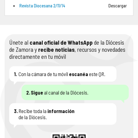
Revista Diocesana 2/11/14
Descargar
COMPLIANCE
PASTORAL SAMARITANA
IMÁGENES
DOCTRINA DE LA IGLESIA
CENTROS SOCIALES
VÍDEOS
Únete al
canal oficial de WhatsApp
de la Diócesis
PORTAL DE TRANSPARENCIA
APOSTOLADO SEGLAR
AUDIOS
de Zamora y
recibe noticias
, recursos y novedades
directamente en tu móvil
RENDICIÓN CUENTAS ENTIDADES RELIGIOSAS
VIDA CONSAGRADA
PREGUNTAS FRECUENTES
1.
Con la cámara de tu móvil
escanéa
este QR.
2.
Sigue
al canal de la Diócesis.
3.
Recibe toda la
información
de la Diócesis.