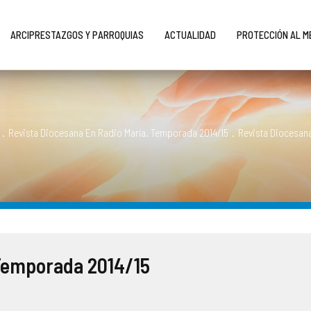
ARCIPRESTAZGOS Y PARROQUIAS
ACTUALIDAD
PROTECCIÓN AL 
.
Revista Diocesana En Radio María. Temporada 2014/15
.
Revista Diocesana
 Temporada 2014/15