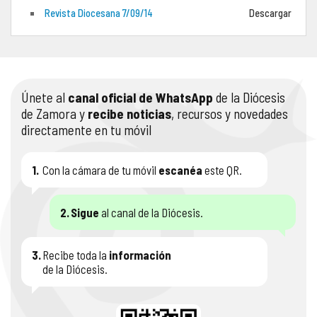
Revista Diocesana 7/09/14
Descargar
COMPLIANCE
PASTORAL SAMARITANA
IMÁGENES
DOCTRINA DE LA IGLESIA
CENTROS SOCIALES
VÍDEOS
Únete al
canal oficial de WhatsApp
de la Diócesis
PORTAL DE TRANSPARENCIA
APOSTOLADO SEGLAR
AUDIOS
de Zamora y
recibe noticias
, recursos y novedades
directamente en tu móvil
RENDICIÓN CUENTAS ENTIDADES RELIGIOSAS
VIDA CONSAGRADA
PREGUNTAS FRECUENTES
1.
Con la cámara de tu móvil
escanéa
este QR.
2.
Sigue
al canal de la Diócesis.
3.
Recibe toda la
información
de la Diócesis.