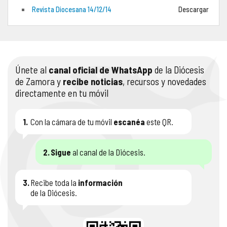
Revista Diocesana 14/12/14
Descargar
COMPLIANCE
PASTORAL SAMARITANA
IMÁGENES
DOCTRINA DE LA IGLESIA
CENTROS SOCIALES
VÍDEOS
Únete al
canal oficial de WhatsApp
de la Diócesis
PORTAL DE TRANSPARENCIA
APOSTOLADO SEGLAR
AUDIOS
de Zamora y
recibe noticias
, recursos y novedades
directamente en tu móvil
RENDICIÓN CUENTAS ENTIDADES RELIGIOSAS
VIDA CONSAGRADA
PREGUNTAS FRECUENTES
1.
Con la cámara de tu móvil
escanéa
este QR.
2.
Sigue
al canal de la Diócesis.
3.
Recibe toda la
información
de la Diócesis.