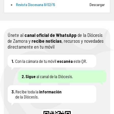
Revista Diocesana 8/02/15
Descargar
COMPLIANCE
PASTORAL SAMARITANA
IMÁGENES
DOCTRINA DE LA IGLESIA
CENTROS SOCIALES
VÍDEOS
Únete al
canal oficial de WhatsApp
de la Diócesis
PORTAL DE TRANSPARENCIA
APOSTOLADO SEGLAR
AUDIOS
de Zamora y
recibe noticias
, recursos y novedades
directamente en tu móvil
RENDICIÓN CUENTAS ENTIDADES RELIGIOSAS
VIDA CONSAGRADA
PREGUNTAS FRECUENTES
1.
Con la cámara de tu móvil
escanéa
este QR.
2.
Sigue
al canal de la Diócesis.
3.
Recibe toda la
información
de la Diócesis.