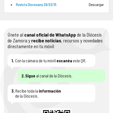
Revista Diocesana 29/03/15
Descargar
COMPLIANCE
PASTORAL SAMARITANA
IMÁGENES
DOCTRINA DE LA IGLESIA
CENTROS SOCIALES
VÍDEOS
Únete al
canal oficial de WhatsApp
de la Diócesis
PORTAL DE TRANSPARENCIA
APOSTOLADO SEGLAR
AUDIOS
de Zamora y
recibe noticias
, recursos y novedades
directamente en tu móvil
RENDICIÓN CUENTAS ENTIDADES RELIGIOSAS
VIDA CONSAGRADA
PREGUNTAS FRECUENTES
1.
Con la cámara de tu móvil
escanéa
este QR.
2.
Sigue
al canal de la Diócesis.
3.
Recibe toda la
información
de la Diócesis.