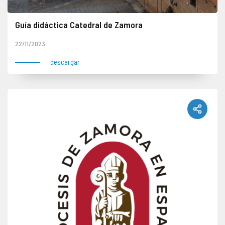
Guía didáctica Catedral de Zamora
Material divulgativo sobre la Catedral de Zamora elaborado por Miguel Ángel Hernández Fuentes
22/11/2023
descargar