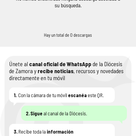
su búsqueda.
COMPLIANCE
PASTORAL SAMARITANA
IMÁGENES
DOCTRINA DE LA IGLESIA
CENTROS SOCIALES
VÍDEOS
Hay un total de 0 descargas
PORTAL DE TRANSPARENCIA
APOSTOLADO SEGLAR
AUDIOS
RENDICIÓN CUENTAS ENTIDADES RELIGIOSAS
VIDA CONSAGRADA
Únete al
canal oficial de WhatsApp
de la Diócesis
de Zamora y
recibe noticias
, recursos y novedades
PREGUNTAS FRECUENTES
directamente en tu móvil
1.
Con la cámara de tu móvil
escanéa
este QR.
2.
Sigue
al canal de la Diócesis.
3.
Recibe toda la
información