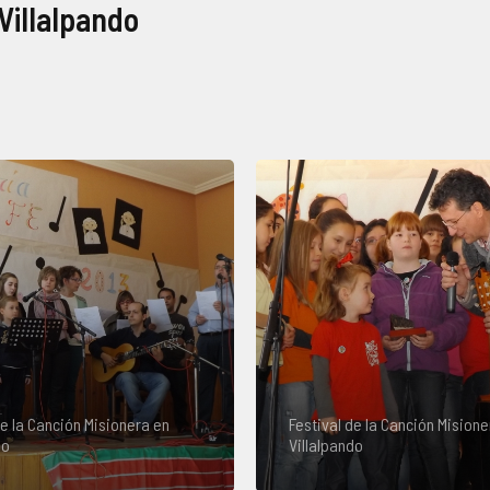
 Villalpando
de la Canción Misionera en
Festival de la Canción Misione
do
Villalpando