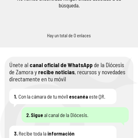
búsqueda.
COMPLIANCE
PASTORAL SAMARITANA
IMÁGENES
DOCTRINA DE LA IGLESIA
CENTROS SOCIALES
VÍDEOS
Hay un total de 0 enlaces
PORTAL DE TRANSPARENCIA
APOSTOLADO SEGLAR
AUDIOS
RENDICIÓN CUENTAS ENTIDADES RELIGIOSAS
VIDA CONSAGRADA
Únete al
canal oficial de WhatsApp
de la Diócesis
de Zamora y
recibe noticias
, recursos y novedades
PREGUNTAS FRECUENTES
directamente en tu móvil
1.
Con la cámara de tu móvil
escanéa
este QR.
2.
Sigue
al canal de la Diócesis.
3.
Recibe toda la
información