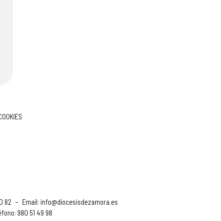
 COOKIES
90 82
–
Email:
info@diocesisdezamora.es
éfono: 980 51 49 98