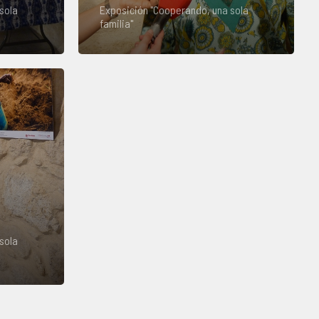
sola
Exposición "Cooperando, una sola
familia"
sola