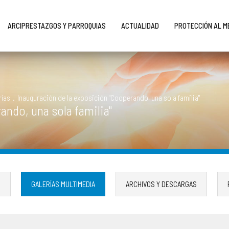
ARCIPRESTAZGOS Y PARROQUIAS
ACTUALIDAD
PROTECCIÓN AL 
rías
.
Inauguración de la exposición "Cooperando, una sola familia"
ando, una sola familia"
S
GALERÍAS MULTIMEDIA
ARCHIVOS Y DESCARGAS