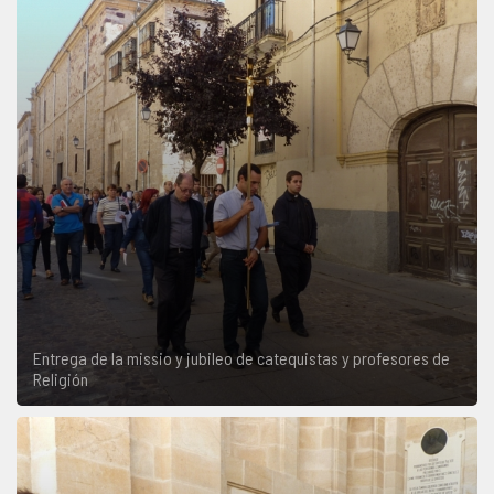
COMPLIANCE
PASTORAL SAMARITANA
IMÁGENES
DOCTRINA DE LA IGLESIA
CENTROS SOCIALES
VÍDEOS
PORTAL DE TRANSPARENCIA
APOSTOLADO SEGLAR
AUDIOS
RENDICIÓN CUENTAS ENTIDADES RELIGIOSAS
VIDA CONSAGRADA
PREGUNTAS FRECUENTES
Entrega de la missio y jubileo de catequistas y profesores de
Religión