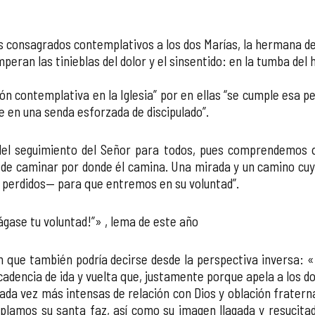
 consagrados contemplativos a los dos Marías, la hermana de 
imperan las tinieblas del dolor y el sinsentido: en la tumba del
 contemplativa en la Iglesia” por en ellas “se cumple esa pere
 en una senda esforzada de discipulado”.
 del seguimiento del Señor para todos, pues comprendemos q
y de caminar por donde él camina. Una mirada y un camino cuy
 perdidos— para que entremos en su voluntad”.
gase tu voluntad!”» , lema de este año
an que también podría decirse desde la perspectiva inversa:
adencia de ida y vuelta que, justamente porque apela a los dos 
 cada vez más intensas de relación con Dios y oblación fratern
lamos su santa faz, así como su imagen llagada y resucitad