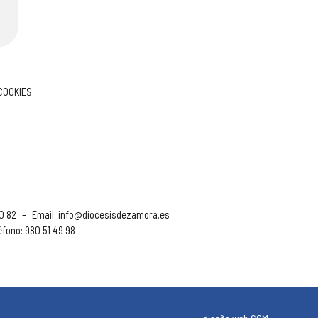
 COOKIES
90 82
–
Email:
info@diocesisdezamora.es
éfono: 980 51 49 98