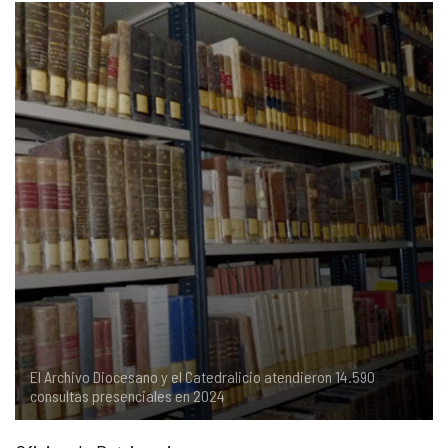
COMPLIANCE
PASTORAL SAMARITANA
IMÁGENES
DOCTRINA DE LA IGLESIA
CENTROS SOCIALES
VÍDEOS
PORTAL DE TRANSPARENCIA
APOSTOLADO SEGLAR
AUDIOS
RENDICIÓN CUENTAS ENTIDADES RELIGIOSAS
VIDA CONSAGRADA
PREGUNTAS FRECUENTES
El Archivo Diocesano y el Catedralicio atendieron 14.590
consultas presenciales en 2024