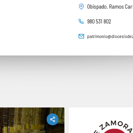
Obispado. Ramos Carr
980 531 802
patrimonio@diocesisde