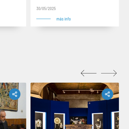
iocesano
La Magdalena
30/05/2025
más info