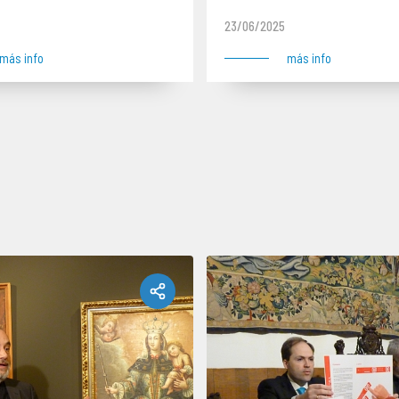
mentos
pintados” en el Museo D
23/06/2025
más info
más info