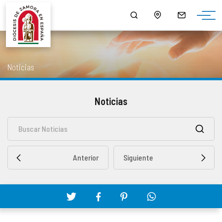
¿QUIÉNES SOMOS?
MONS. FERNANDO VALERA SÁNCHEZ
ORGANIGRAMA
HORARIO DE MISAS
NOTICIAS
HISTORIA
DOCUMENTOS
CONSEJOS DIOCESANOS
ARCIPRESTAZGOS
PUBLICACIONES
Noticias
EPISCOPOLOGIO
MULTIMEDIA
CURIA DIOCESANA
LISTADO DE NUESTRAS PARROQUIAS
SALUS
Noticias
DATOS ESTADÍSTICOS
DELEGACIONES EPISCOPALES
CAPELLANÍAS
LECTURA DEL DÍA
NORMATIVA DIOCESANA
CABILDO CATEDRAL
CAMPAÑAS
Anterior
Siguiente
MONUMENTOS BIC - BIEN DE INTERÉS CULTURAL
SEMINARIOS DIOCESANOS
AGENDA
PATRIMONIO ROBADO
OTROS ORGANISMOS Y SERVICIOS DIOCESANOS
DESCARGAS
CÓDIGO DE CONDUCTA
ENSEÑANZA
ENLACES DE INTERÉS