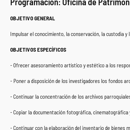
Programación: Oficina de Patrimon
COMPLIANCE
PASTORAL SAMARITANA
IMÁGENES
OBJETIVO GENERAL
DOCTRINA DE LA IGLESIA
CENTROS SOCIALES
VÍDEOS
Impulsar el conocimiento, la conservación, la custodia y l
PORTAL DE TRANSPARENCIA
APOSTOLADO SEGLAR
AUDIOS
OBJETIVOS ESPECÍFICOS
RENDICIÓN CUENTAS ENTIDADES RELIGIOSAS
VIDA CONSAGRADA
- Ofrecer asesoramiento artístico y estético a los respo
PREGUNTAS FRECUENTES
- Poner a disposición de los investigadores los fondos ar
- Continuar la concentración de los archivos parroquiales 
- Copiar la documentación fotográfica, cinematográfica y 
- Continuar con la elaboración del inventario de bienes 