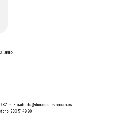
 COOKIES
90 82
–
Email:
info@diocesisdezamora.es
éfono: 980 51 49 98