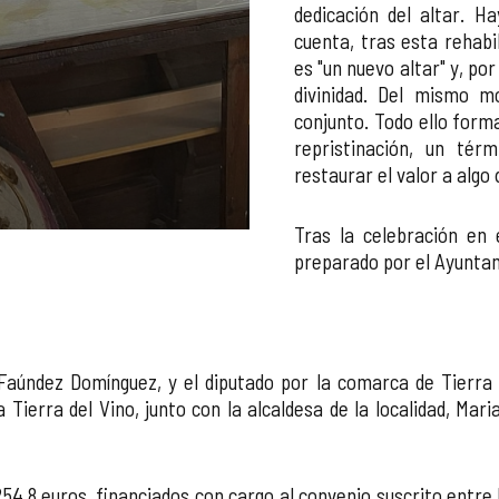
dedicación del altar. H
cuenta, tras esta rehabi
es "un nuevo altar" y, po
divinidad. Del mismo m
conjunto. Todo ello form
repristinación, un térm
restaurar el valor a algo 
La iglesia de El Cubo reabre su
Tras la celebración en
preparado por el Ayunta
aúndez Domínguez, y el diputado por la comarca de Tierra d
a Tierra del Vino, junto con la alcaldesa de la localidad, Ma
4,8 euros, financiados con cargo al convenio suscrito entre 