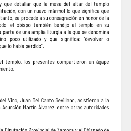
ay que detallar que la mesa del altar del templo
litación, con un nuevo mármol lo que significa que
r tanto, se procede a su consagración en honor de la
odo, el obispo también bendijo el templo en su
a parte de una amplia liturgia a la que se denomina
ino poco utilizado y que significa: "devolver o
que lo había perdido".
s puertas
La igle
 el templo, los presentes compartieron un ágape
miento.
el Vino, Juan Del Canto Sevillano, asistieron a la
ria Asunción Martín Álvarez, entre otras autoridades
la Diputación Provincial de Zamora y el Obispado de