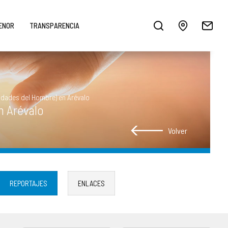
MENOR
TRANSPARENCIA
Edades del Hombre) en Arévalo
n Arévalo
Volver
REPORTAJES
ENLACES