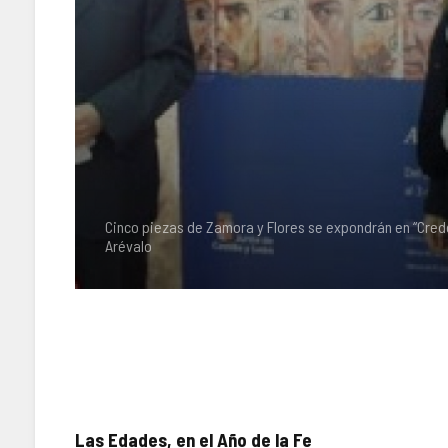
Cinco piezas de Zamora y Flores se expondrán en “Cred
Arévalo
Las Edades, en el Año de la Fe