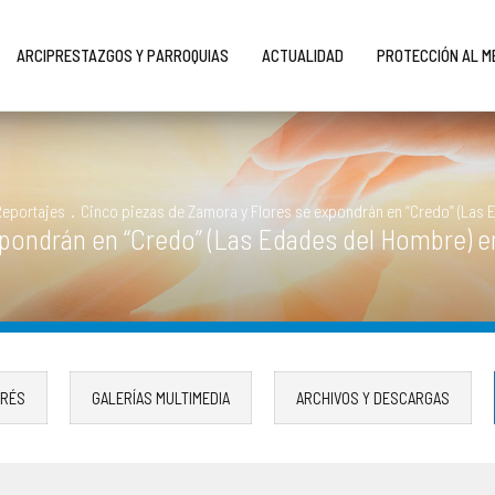
ARCIPRESTAZGOS Y PARROQUIAS
ACTUALIDAD
PROTECCIÓN AL 
Reportajes
.
Cinco piezas de Zamora y Flores se expondrán en “Credo” (Las 
pondrán en “Credo” (Las Edades del Hombre) e
ERÉS
GALERÍAS MULTIMEDIA
ARCHIVOS Y DESCARGAS