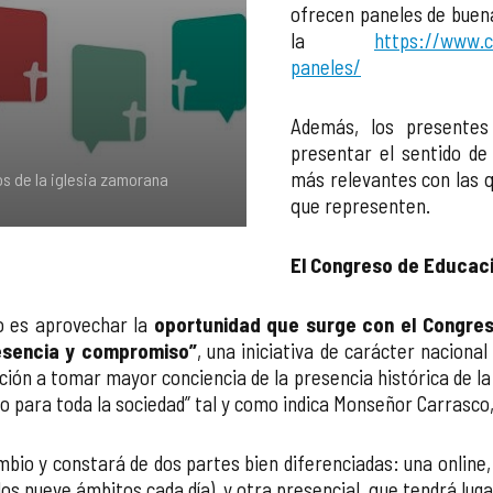
ofrecen paneles de buena
la
https://www.c
paneles/
Además, los presentes
presentar el sentido de 
más relevantes con las q
os de la iglesia zamorana
que representen.
El Congreso de Educac
ño es aprovechar la
oportunidad que surge con el Congres
Presencia y compromiso”
, una iniciativa de carácter naciona
ción a tomar mayor conciencia de la presencia histórica de la
ado para toda la sociedad” tal y como indica Monseñor Carrasc
mbio y constará de dos partes bien diferenciadas: una online, 
os nueve ámbitos cada día), y otra presencial, que tendrá luga