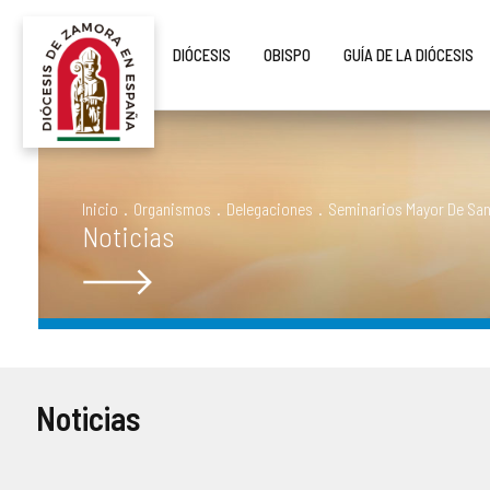
DIÓCESIS
OBISPO
GUÍA DE LA DIÓCESIS
¿QUIÉNES SOMOS?
MONS. FERNANDO VALERA SÁNCHEZ
ORGANIGRAMA
HORARIO DE MISAS
NOTICIAS
HISTORIA
DOCUMENTOS
CONSEJOS DIOCESANOS
ARCIPRESTAZGOS
PUBLICACIONES
EPISCOPOLOGIO
MULTIMEDIA
CURIA DIOCESANA
LISTADO DE NUESTRAS PARROQUIAS
SALUS
Inicio
.
Organismos
.
Delegaciones
.
Seminarios Mayor De San 
Noticias
DATOS ESTADÍSTICOS
DELEGACIONES EPISCOPALES
CAPELLANÍAS
LECTURA DEL DÍA
NORMATIVA DIOCESANA
CABILDO CATEDRAL
CAMPAÑAS
MONUMENTOS BIC - BIEN DE INTERÉS CULTURAL
SEMINARIOS DIOCESANOS
AGENDA
Noticias
PATRIMONIO ROBADO
OTROS ORGANISMOS Y SERVICIOS DIOCESANOS
DESCARGAS
CÓDIGO DE CONDUCTA
ENSEÑANZA
ENLACES DE INTERÉS