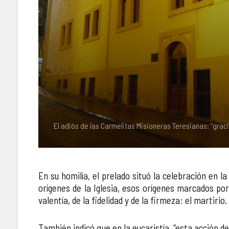
El adiós de las Carmelitas Misioneras Teresianas: “grac
En su homilía, el prelado situó la celebración en 
orígenes de la Iglesia, esos orígenes marcados por
valentía, de la fidelidad y de la firmeza: el martiri
También indicó que en la eucaristía, “esta acción d