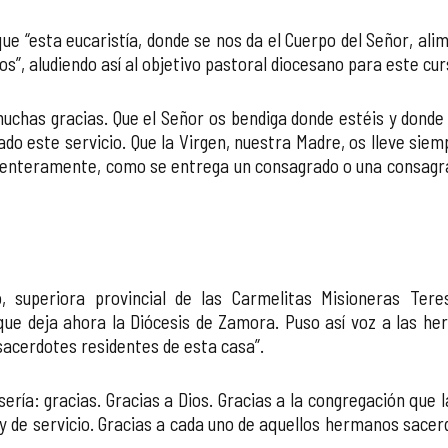
e “esta eucaristía, donde se nos da el Cuerpo del Señor, alim
s”, aludiendo así al objetivo pastoral diocesano para este cur
 “muchas gracias. Que el Señor os bendiga donde estéis y dond
do este servicio. Que la Virgen, nuestra Madre, os lleve siem
 enteramente, como se entrega un consagrado o una consagrad
no, superiora provincial de las Carmelitas Misioneras Ter
que deja ahora la Diócesis de Zamora. Puso así voz a las he
 sacerdotes residentes de esta casa”.
sería: gracias. Gracias a Dios. Gracias a la congregación que l
a y de servicio. Gracias a cada uno de aquellos hermanos sacer