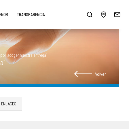
MENOR
TRANSPARENCIA
 por acoger nuestra entrega”
a”
Volver
ENLACES