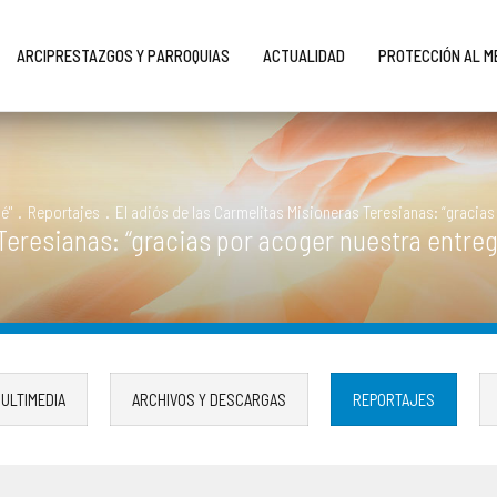
ARCIPRESTAZGOS Y PARROQUIAS
ACTUALIDAD
PROTECCIÓN AL 
é"
.
Reportajes
.
El adiós de las Carmelitas Misioneras Teresianas: “gracias
Teresianas: “gracias por acoger nuestra entreg
ULTIMEDIA
ARCHIVOS Y DESCARGAS
REPORTAJES