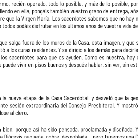
o, recién operado, todo lo posible, y más de lo posible, por
idiendo en ella, pongáis también vuestro grano de entrega, a
dre que la Virgen María. Los sacerdotes sabemos que no hay 
 todos podáis disfrutar en los últimos años de vuestra vida de
que salga fuera de los muros de la Casa, esta imagen, y que 
a los curas residentes. Y se dirigió a los demás para decirle
o a los sacerdotes para que os ayuden. Como es nuestra, hay
puede vivir en pisos buenos y después hablar, sin ver, sin estar
 la nueva etapa de la Casa Sacerdotal, y desveló que la g
te sesión extraordinaria del Consejo Presbiteral. Y mostr
ose al clero.
a bien, porque así ha sido pensada, proclamada y diseñada
 Diócesis pequeña, pobre, despoblada… pero tenemos una Cár