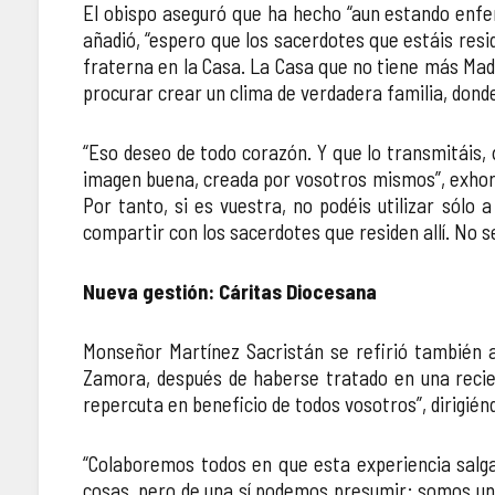
El obispo aseguró que ha hecho “aun estando enferm
añadió, “espero que los sacerdotes que estáis res
fraterna en la Casa. La Casa que no tiene más Ma
procurar crear un clima de verdadera familia, donde
“Eso deseo de todo corazón. Y que lo transmitáis, 
imagen buena, creada por vosotros mismos”, exhortó 
Por tanto, si es vuestra, no podéis utilizar sól
compartir con los sacerdotes que residen allí. No se 
Nueva gestión: Cáritas Diocesana
Monseñor Martínez Sacristán se refirió también a
Zamora, después de haberse tratado en una recien
repercuta en beneficio de todos vosotros”, dirigiénd
“Colaboremos todos en que esta experiencia salg
cosas, pero de una sí podemos presumir: somos una