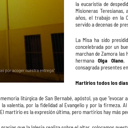
la eucaristía de despedi
Misioneras Teresianas, a
años, el trabajo en la 
servido a decenas de pre
La Misa ha sido presidi
concelebrada por un bue
marchan de Zamora las h
hermana
Olga Olano
,
consagrada presentes en 
ias por acoger nuestra entrega”
Martirios todos los días
la memoria litúrgica de San Bernabé, apóstol, ya que “evocar 
 la valentía, por la fidelidad al Evangelio y por la firmeza.
o. El martirio es la expresión última, pero martirios hay más pe
e gracias que la Iglesia realiza sobre el altar, colocamos nu