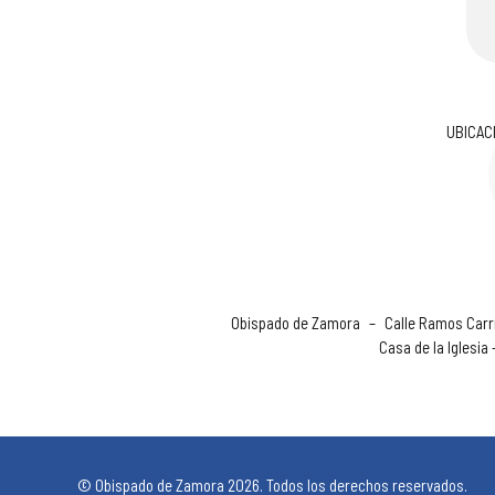
UBICAC
Obispado de Zamora
–
Calle Ramos Carri
Casa de la Iglesia
© Obispado de Zamora 2026. Todos los derechos reservados.