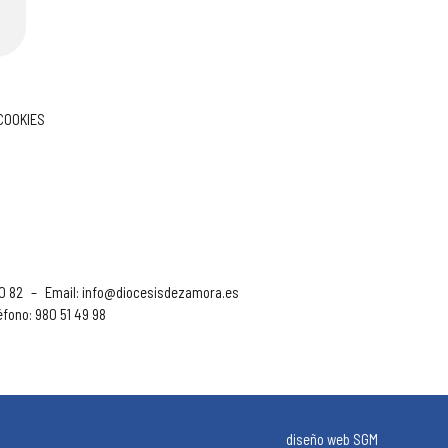
 COOKIES
90 82
–
Email:
info@diocesisdezamora.es
éfono: 980 51 49 98
diseño web SGM