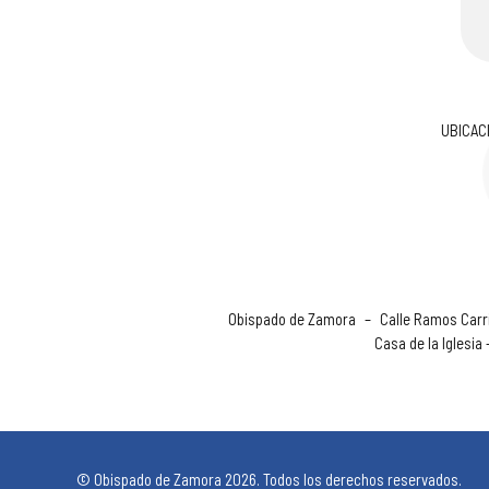
UBICAC
Obispado de Zamora
–
Calle Ramos Carri
Casa de la Iglesia
© Obispado de Zamora 2026. Todos los derechos reservados.