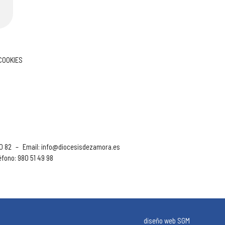
 COOKIES
90 82
–
Email:
info@diocesisdezamora.es
éfono: 980 51 49 98
diseño web SGM