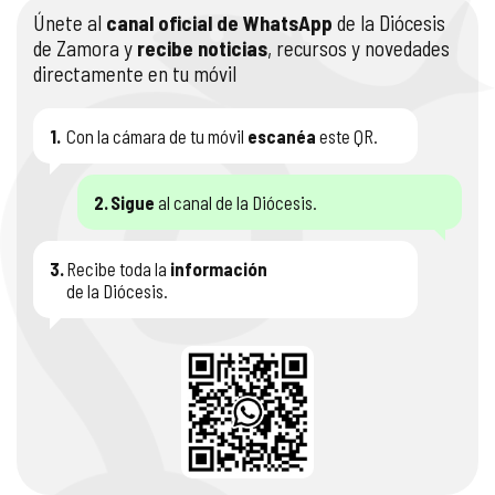
Únete al
canal oficial de WhatsApp
de la Diócesis
COMPLIANCE
PASTORAL SAMARITANA
IMÁGENES
de Zamora y
recibe noticias
, recursos y novedades
directamente en tu móvil
DOCTRINA DE LA IGLESIA
CENTROS SOCIALES
VÍDEOS
1.
Con la cámara de tu móvil
escanéa
este QR.
PORTAL DE TRANSPARENCIA
APOSTOLADO SEGLAR
AUDIOS
2.
Sigue
al canal de la Diócesis.
RENDICIÓN CUENTAS ENTIDADES RELIGIOSAS
VIDA CONSAGRADA
PREGUNTAS FRECUENTES
3.
Recibe toda la
información
de la Diócesis.