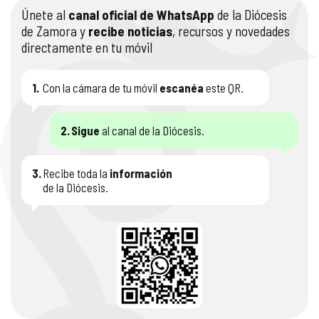
Únete al
canal oficial de WhatsApp
de la Diócesis
COMPLIANCE
PASTORAL SAMARITANA
IMÁGENES
de Zamora y
recibe noticias
, recursos y novedades
directamente en tu móvil
DOCTRINA DE LA IGLESIA
CENTROS SOCIALES
VÍDEOS
1.
Con la cámara de tu móvil
escanéa
este QR.
PORTAL DE TRANSPARENCIA
APOSTOLADO SEGLAR
AUDIOS
2.
Sigue
al canal de la Diócesis.
RENDICIÓN CUENTAS ENTIDADES RELIGIOSAS
VIDA CONSAGRADA
PREGUNTAS FRECUENTES
3.
Recibe toda la
información
de la Diócesis.