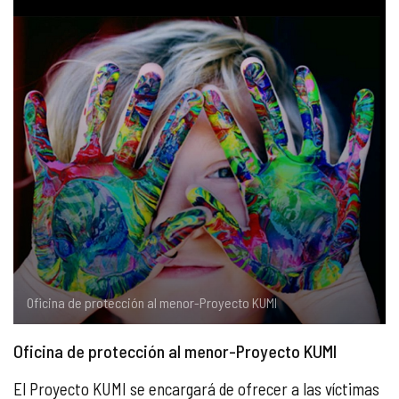
COMPLIANCE
PASTORAL SAMARITANA
IMÁGENES
DOCTRINA DE LA IGLESIA
CENTROS SOCIALES
VÍDEOS
PORTAL DE TRANSPARENCIA
APOSTOLADO SEGLAR
AUDIOS
RENDICIÓN CUENTAS ENTIDADES RELIGIOSAS
VIDA CONSAGRADA
PREGUNTAS FRECUENTES
Oficina de protección al menor-Proyecto KUMI
Oficina de protección al menor-Proyecto KUMI
El Proyecto KUMI se encargará de ofrecer a las víctimas