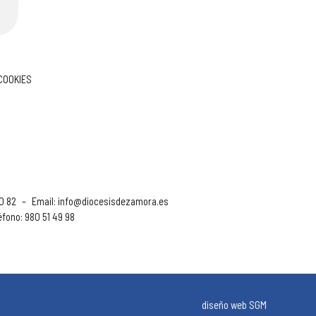
 COOKIES
90 82
–
Email:
info@diocesisdezamora.es
éfono: 980 51 49 98
diseño web SGM