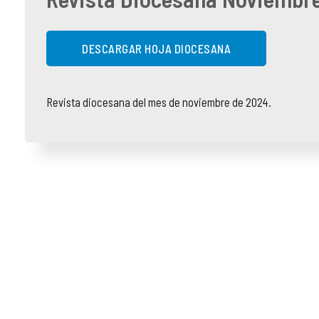
COMPLIANCE
PASTORAL SAMARITANA
IMÁGENES
DESCARGAR HOJA DIOCESANA
DOCTRINA DE LA IGLESIA
CENTROS SOCIALES
VÍDEOS
PORTAL DE TRANSPARENCIA
APOSTOLADO SEGLAR
AUDIOS
Revista diocesana del mes de noviembre de 2024.
RENDICIÓN CUENTAS ENTIDADES RELIGIOSAS
VIDA CONSAGRADA
PREGUNTAS FRECUENTES