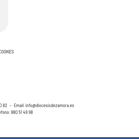
 COOKIES
90 82
–
Email:
info@diocesisdezamora.es
éfono: 980 51 49 98