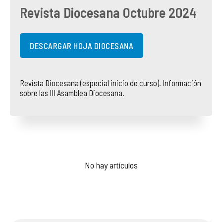
Revista Diocesana Octubre 2024
COMPLIANCE
PASTORAL SAMARITANA
IMÁGENES
DOCTRINA DE LA IGLESIA
CENTROS SOCIALES
VÍDEOS
DESCARGAR HOJA DIOCESANA
PORTAL DE TRANSPARENCIA
APOSTOLADO SEGLAR
AUDIOS
Revista Diocesana (especial inicio de curso). Información
sobre las III Asamblea Diocesana.
RENDICIÓN CUENTAS ENTIDADES RELIGIOSAS
VIDA CONSAGRADA
PREGUNTAS FRECUENTES
No hay artículos