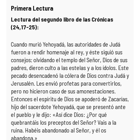
Primera Lectura
COMPLIANCE
PASTORAL SAMARITANA
IMÁGENES
Lectura del segundo libro de las Crónicas
(24,17-25):
DOCTRINA DE LA IGLESIA
CENTROS SOCIALES
VÍDEOS
PORTAL DE TRANSPARENCIA
APOSTOLADO SEGLAR
AUDIOS
Cuando murió Yehoyadá, las autoridades de Judá
fueron a rendir homenaje al rey, y éste siguió sus
RENDICIÓN CUENTAS ENTIDADES RELIGIOSAS
VIDA CONSAGRADA
consejos; olvidando el templo del Señor, Dios de sus
padres, dieron culto a las estelas y a los ídolos. Este
PREGUNTAS FRECUENTES
pecado desencadenó la cólera de Dios contra Judá y
Jerusalén. Les envió profetas para convertirlos,
pero no hicieron caso de sus amonestaciones.
Entonces el espíritu de Dios se apoderó de Zacarías,
hijo del sacerdote Yehoyadá, que se presentó ante
el pueblo y le dijo: «Así dice Dios: ¿Por qué
quebrantáis los preceptos del Señor? Vais a la
ruina. Habéis abandonado al Señor, y él os
abandona.»