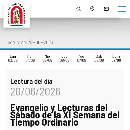
¿QUIÉNES SOMOS?
MONS. FERNANDO VALERA SÁNCHEZ
ORGANIGRAMA
HORARIO DE MISAS
NOTICIAS
HISTORIA
DOCUMENTOS
CONSEJOS DIOCESANOS
ARCIPRESTAZGOS
PUBLICACIONES
Lectura del 20 - 06 - 2026
EPISCOPOLOGIO
MULTIMEDIA
CURIA DIOCESANA
LISTADO DE NUESTRAS PARROQUIAS
SALUS
Lun
Mar
Mié
Jue
Vie
Sáb
Dom
03/08
04/08
05/08
06/08
07/08
08/08
09/08
DATOS ESTADÍSTICOS
DELEGACIONES EPISCOPALES
CAPELLANÍAS
LECTURA DEL DÍA
Lectura del día
NORMATIVA DIOCESANA
CABILDO CATEDRAL
CAMPAÑAS
20/06/2026
MONUMENTOS BIC - BIEN DE INTERÉS CULTURAL
SEMINARIOS DIOCESANOS
AGENDA
Evangelio y Lecturas del
PATRIMONIO ROBADO
OTROS ORGANISMOS Y SERVICIOS DIOCESANOS
DESCARGAS
Sábado de la XI Semana del
Tiempo Ordinario
CÓDIGO DE CONDUCTA
ENSEÑANZA
ENLACES DE INTERÉS