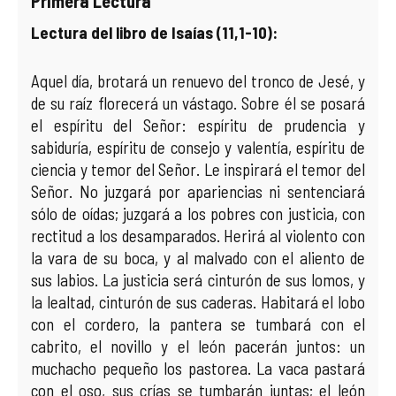
Primera Lectura
Lectura del libro de Isaías (11,1-10):
COMPLIANCE
PASTORAL SAMARITANA
IMÁGENES
DOCTRINA DE LA IGLESIA
CENTROS SOCIALES
VÍDEOS
Aquel día, brotará un renuevo del tronco de Jesé, y
de su raíz florecerá un vástago. Sobre él se posará
PORTAL DE TRANSPARENCIA
APOSTOLADO SEGLAR
AUDIOS
el espíritu del Señor: espíritu de prudencia y
sabiduría, espíritu de consejo y valentía, espíritu de
RENDICIÓN CUENTAS ENTIDADES RELIGIOSAS
VIDA CONSAGRADA
ciencia y temor del Señor. Le inspirará el temor del
Señor. No juzgará por apariencias ni sentenciará
PREGUNTAS FRECUENTES
sólo de oídas; juzgará a los pobres con justicia, con
rectitud a los desamparados. Herirá al violento con
la vara de su boca, y al malvado con el aliento de
sus labios. La justicia será cinturón de sus lomos, y
la lealtad, cinturón de sus caderas. Habitará el lobo
con el cordero, la pantera se tumbará con el
cabrito, el novillo y el león pacerán juntos: un
muchacho pequeño los pastorea. La vaca pastará
con el oso, sus crías se tumbarán juntas; el león