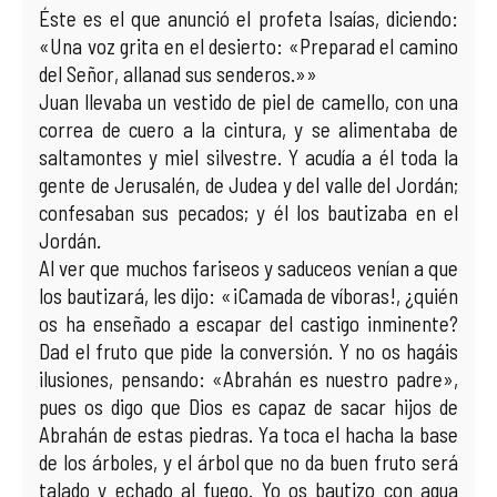
Éste es el que anunció el profeta Isaías, diciendo:
«Una voz grita en el desierto: «Preparad el camino
del Señor, allanad sus senderos.»»
Juan llevaba un vestido de piel de camello, con una
correa de cuero a la cintura, y se alimentaba de
saltamontes y miel silvestre. Y acudía a él toda la
gente de Jerusalén, de Judea y del valle del Jordán;
confesaban sus pecados; y él los bautizaba en el
Jordán.
Al ver que muchos fariseos y saduceos venían a que
los bautizará, les dijo: «¡Camada de víboras!, ¿quién
os ha enseñado a escapar del castigo inminente?
Dad el fruto que pide la conversión. Y no os hagáis
ilusiones, pensando: «Abrahán es nuestro padre»,
pues os digo que Dios es capaz de sacar hijos de
Abrahán de estas piedras. Ya toca el hacha la base
de los árboles, y el árbol que no da buen fruto será
talado y echado al fuego. Yo os bautizo con agua