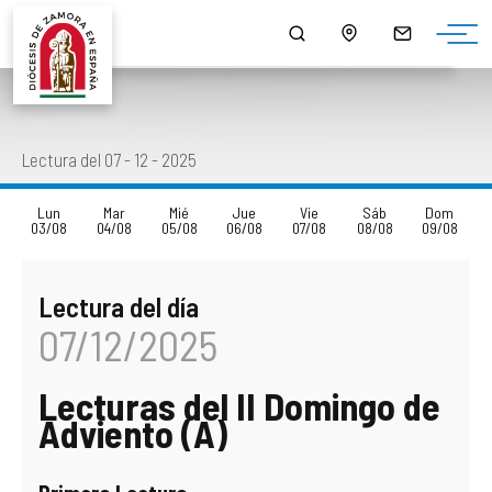
¿QUIÉNES SOMOS?
MONS. FERNANDO VALERA SÁNCHEZ
ORGANIGRAMA
HORARIO DE MISAS
NOTICIAS
HISTORIA
DOCUMENTOS
CONSEJOS DIOCESANOS
ARCIPRESTAZGOS
PUBLICACIONES
Lectura del 07 - 12 - 2025
EPISCOPOLOGIO
MULTIMEDIA
CURIA DIOCESANA
LISTADO DE NUESTRAS PARROQUIAS
SALUS
Lun
Mar
Mié
Jue
Vie
Sáb
Dom
03/08
04/08
05/08
06/08
07/08
08/08
09/08
DATOS ESTADÍSTICOS
DELEGACIONES EPISCOPALES
CAPELLANÍAS
LECTURA DEL DÍA
Lectura del día
NORMATIVA DIOCESANA
CABILDO CATEDRAL
CAMPAÑAS
07/12/2025
MONUMENTOS BIC - BIEN DE INTERÉS CULTURAL
SEMINARIOS DIOCESANOS
AGENDA
Lecturas del II Domingo de
PATRIMONIO ROBADO
OTROS ORGANISMOS Y SERVICIOS DIOCESANOS
DESCARGAS
Adviento (A)
CÓDIGO DE CONDUCTA
ENSEÑANZA
ENLACES DE INTERÉS