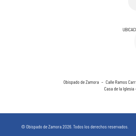
UBICAC
Obispado de Zamora
–
Calle Ramos Carri
Casa de la Iglesia
© Obispado de Zamora 2026. Todos los derechos reservados.