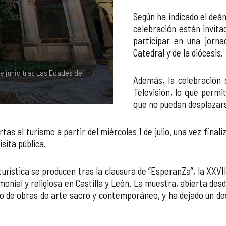
Según ha indicado el deán
celebración están invit
participar en una jorna
Catedral y de la diócesis.
e junio tras Las Edades del
Además, la celebración 
Televisión, lo que permi
que no puedan desplazars
tas al turismo a partir del miércoles 1 de julio, una vez fina
sita pública.
turística se producen tras la clausura de “EsperanZa”, la XXV
onial y religiosa en Castilla y León. La muestra, abierta desd
nto de obras de arte sacro y contemporáneo, y ha dejado un de