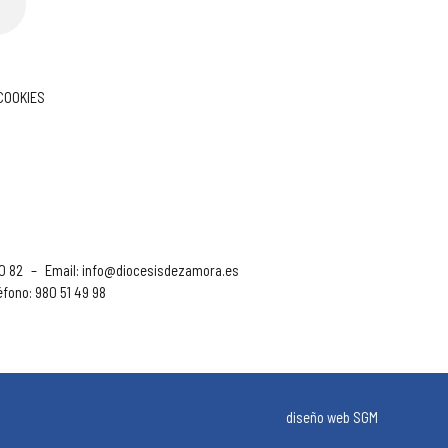
 COOKIES
90 82
–
Email:
info@diocesisdezamora.es
éfono: 980 51 49 98
diseño web SGM