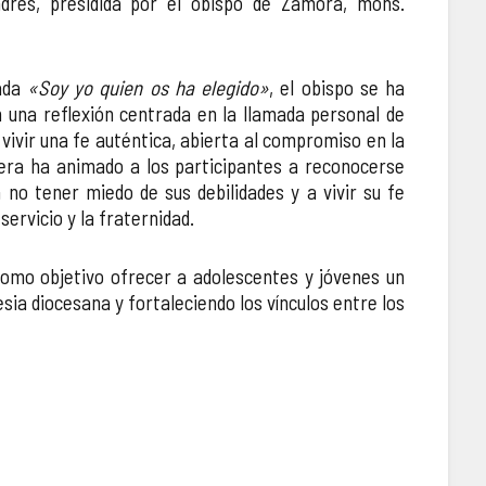
ndrés, presidida por el obispo de Zamora, mons.
lada
«Soy yo quien os ha elegido»
, el obispo se ha
on una reflexión centrada en la llamada personal de
 vivir una fe auténtica, abierta al compromiso en la
 hoy su Encuentro Diocesano de Adolescentes y
La Dió
lera ha animado a los participantes a reconocerse
Jóven
 no tener miedo de sus debilidades y a vivir su fe
 servicio y la fraternidad.
como objetivo ofrecer a adolescentes y jóvenes un
sia diocesana y fortaleciendo los vínculos entre los