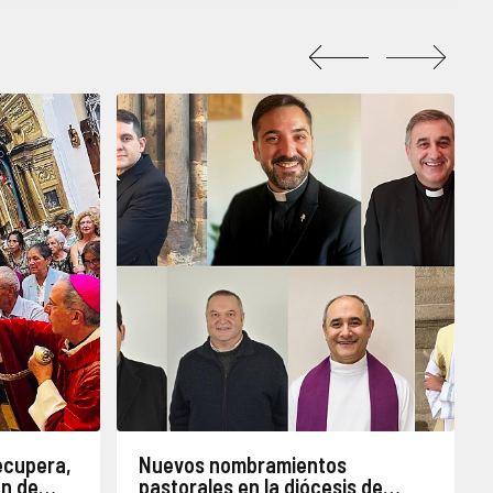
ecupera,
Nuevos nombramientos
ón de
pastorales en la diócesis de