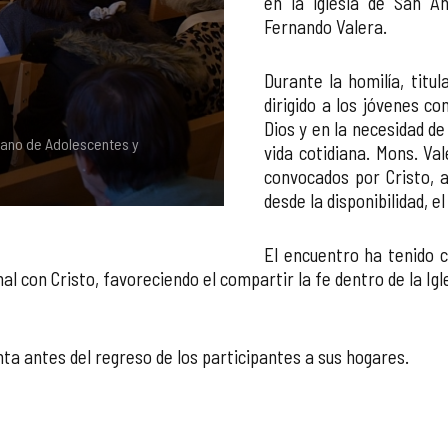
en la iglesia de San A
Fernando Valera.
Durante la homilía, titu
dirigido a los jóvenes c
Dios y en la necesidad de
sano de Adolescentes y
La Diócesis de Zamora celebra
vida cotidiana. Mons. Va
Jóvenes
convocados por Cristo, a
desde la disponibilidad, el
El encuentro ha tenido 
l con Cristo, favoreciendo el compartir la fe dentro de la Igle
nta antes del regreso de los participantes a sus hogares.