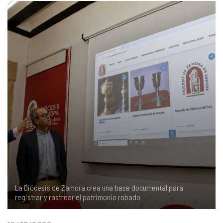
COMPLIANCE
PASTORAL SAMARITANA
IMÁGENES
DOCTRINA DE LA IGLESIA
CENTROS SOCIALES
VÍDEOS
PORTAL DE TRANSPARENCIA
APOSTOLADO SEGLAR
AUDIOS
RENDICIÓN CUENTAS ENTIDADES RELIGIOSAS
VIDA CONSAGRADA
PREGUNTAS FRECUENTES
La Diócesis de Zamora crea una base documental para
registrar y rastrear el patrimonio robado