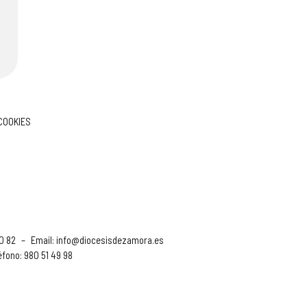
 COOKIES
90 82
–
Email:
info@diocesisdezamora.es
éfono: 980 51 49 98