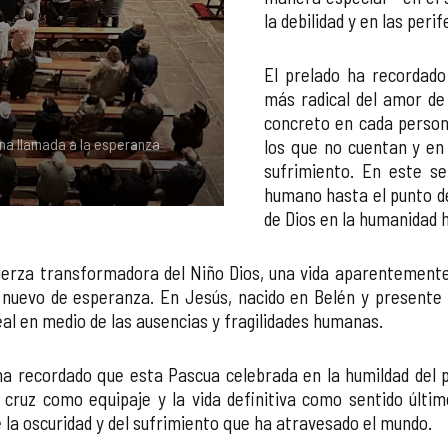
la debilidad y en las perif
El prelado ha recordado
más radical del amor de
concreto en cada persona
 una llamada a la esperanza
La iglesia de San Ildefonso aco
los que no cuentan y en 
cristiana
sufrimiento. En este se
humano hasta el punto d
de Dios en la humanidad 
uerza transformadora del Niño Dios, una vida aparentement
 nuevo de esperanza. En Jesús, nacido en Belén y presente 
eal en medio de las ausencias y fragilidades humanas.
ha recordado que esta Pascua celebrada en la humildad del 
ruz como equipaje y la vida definitiva como sentido último
e la oscuridad y del sufrimiento que ha atravesado el mundo.