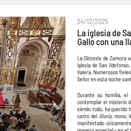
24/12/2025
La iglesia de S
Gallo con una l
La Diócesis de Zamora ac
iglesia de San Ildefonso
Valera. Numerosos fieles
Señor en esta noche sant
Durante su homilía, el
contemplar el misterio d
siendo todo, ha querido 
canto del
Gloria
, mons. 
manifestado únicamente 
manera especial— en el s