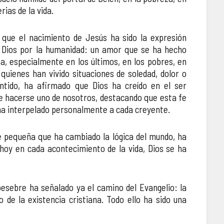
erias de la vida.
 que el nacimiento de Jesús ha sido la expresión
 Dios por la humanidad: un amor que se ha hecho
, especialmente en los últimos, en los pobres, en
ge la Misa del Gallo con una llamada a la esperanza
La igle
quienes han vivido situaciones de soledad, dolor o
cristia
ntido, ha afirmado que Dios ha creído en el ser
e hacerse uno de nosotros, destacando que esta fe
ha interpelado personalmente a cada creyente.
e pequeña que ha cambiado la lógica del mundo, ha
hoy en cada acontecimiento de la vida, Dios se ha
pesebre ha señalado ya el camino del Evangelio: la
 de la existencia cristiana. Todo ello ha sido una