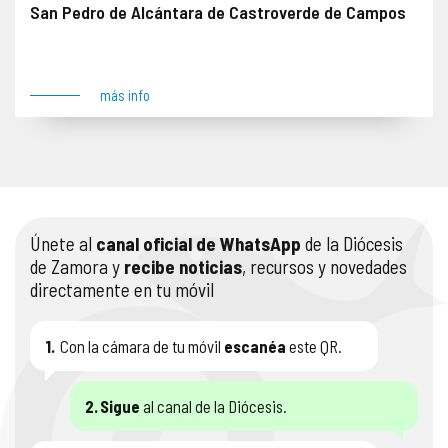
San Pedro de Alcántara de Castroverde de Campos
Obra robada el 24 de agosto de 2005 junto con numerosas piezas y tallas. Lugar del robo: Castroverde de Campos
más info
Únete al
canal oficial de WhatsApp
de la Diócesis
de Zamora y
recibe noticias
, recursos y novedades
directamente en tu móvil
1.
Con la cámara de tu móvil
escanéa
este QR.
2.
Sigue
al canal de la Diócesis.