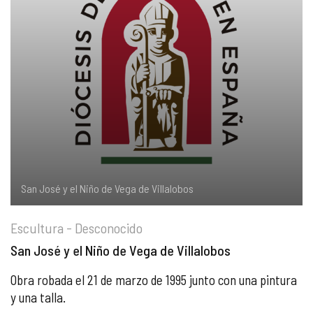
COMPLIANCE
PASTORAL SAMARITANA
IMÁGENES
DOCTRINA DE LA IGLESIA
CENTROS SOCIALES
VÍDEOS
PORTAL DE TRANSPARENCIA
APOSTOLADO SEGLAR
AUDIOS
RENDICIÓN CUENTAS ENTIDADES RELIGIOSAS
VIDA CONSAGRADA
PREGUNTAS FRECUENTES
San José y el Niño de Vega de Villalobos
Escultura - Desconocido
San José y el Niño de Vega de Villalobos
Obra robada el 21 de marzo de 1995 junto con una pintura
y una talla.