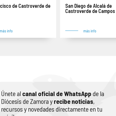
cisco de Castroverde de
San Diego de Alcalá de
Castroverde de Campos
piezas y tallas. Lugar del robo: Castroverde de Campos
Obra robada el 24 de agosto de 2005 junto con numerosas piezas y tallas. Lugar del robo: Castroverde de Campos
más info
más info
Únete al
canal oficial de WhatsApp
de la
Diócesis de Zamora y
recibe noticias
,
recursos y novedades directamente en tu