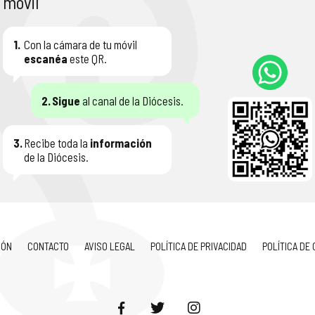
móvil
1.
Con la cámara de tu móvil
escanéa
este QR.
2.
Sigue
al canal de la Diócesis.
3.
Recibe toda la
información
de la Diócesis.
IÓN
CONTACTO
AVISO LEGAL
POLÍTICA DE PRIVACIDAD
POLÍTICA DE