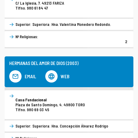
C/ La Iglesia, 7. 49213 FARIZA
Tlfno. 980 61 84 47
COMPLIANCE
PASTORAL SAMARITANA
IMÁGENES
Superior: Superiora: Hna. Valentina Monedero Redondo.
DOCTRINA DE LA IGLESIA
CENTROS SOCIALES
VÍDEOS
Nº Religiosas:
2
PORTAL DE TRANSPARENCIA
APOSTOLADO SEGLAR
AUDIOS
RENDICIÓN CUENTAS ENTIDADES RELIGIOSAS
VIDA CONSAGRADA
HERMANAS DEL AMOR DE DIOS (2003)
PREGUNTAS FRECUENTES
EMAIL
WEB
Casa Fundacional
Plaza de Santo Domingo, 4. 49800 TORO
Tlfno. 980 69 03 45
Superior: Superiora: Hna. Concepción Álvarez Rodrigo