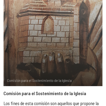
COMPLIANCE
PASTORAL SAMARITANA
IMÁGENES
DOCTRINA DE LA IGLESIA
CENTROS SOCIALES
VÍDEOS
PORTAL DE TRANSPARENCIA
APOSTOLADO SEGLAR
AUDIOS
RENDICIÓN CUENTAS ENTIDADES RELIGIOSAS
VIDA CONSAGRADA
PREGUNTAS FRECUENTES
Comisión para el Sostenimiento de la Iglesia
Comisión para el Sostenimiento de la Iglesia
Los fines de esta comisión son aquellos que propone la