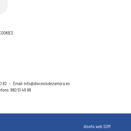
 COOKIES
90 82
–
Email:
info@diocesisdezamora.es
éfono: 980 51 49 98
diseño web SGM