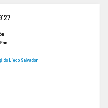
9127
ión
 Pan
gildo Liedo Salvador