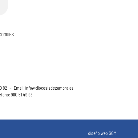
 COOKIES
90 82
–
Email:
info@diocesisdezamora.es
éfono: 980 51 49 98
diseño web SGM