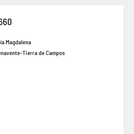
9660
ría Magdalena
enavente-Tierra de Campos