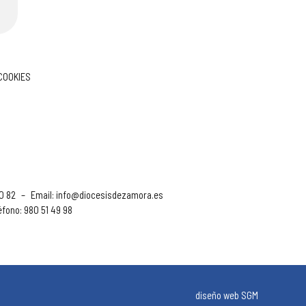
 COOKIES
90 82
–
Email:
info@diocesisdezamora.es
éfono: 980 51 49 98
diseño web SGM