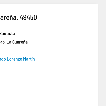
uareña. 49450
 Bautista
oro-La Guareña
ndo Lorenzo Martín