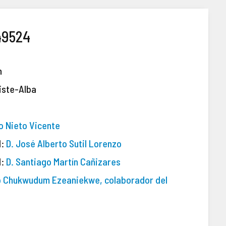
49524
n
iste-Alba
lo Nieto Vicente
l:
D. José Alberto Sutil Lorenzo
l:
D. Santiago Martín Cañizares
to Chukwudum Ezeaniekwe, colaborador del