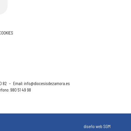
 COOKIES
90 82
–
Email:
info@diocesisdezamora.es
éfono: 980 51 49 98
diseño web SGM