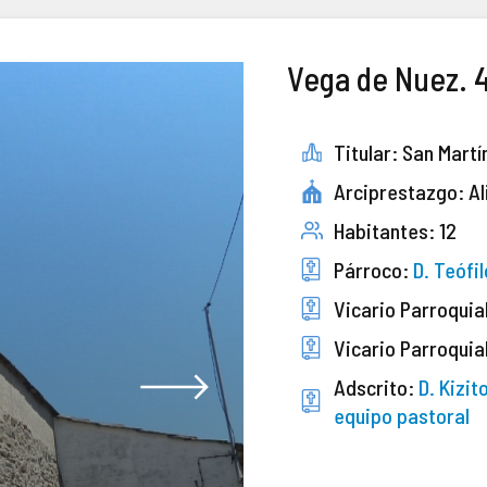
Vega de Nuez. 
Titular: San Martí
Arciprestazgo: Al
Habitantes: 12
Párroco:
D. Teófi
Vicario Parroquia
Vicario Parroquia
Adscrito:
D. Kizi
equipo pastoral