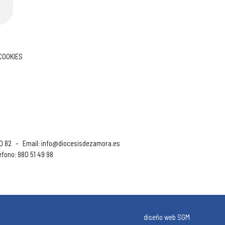
 COOKIES
90 82
–
Email:
info@diocesisdezamora.es
éfono: 980 51 49 98
diseño web SGM