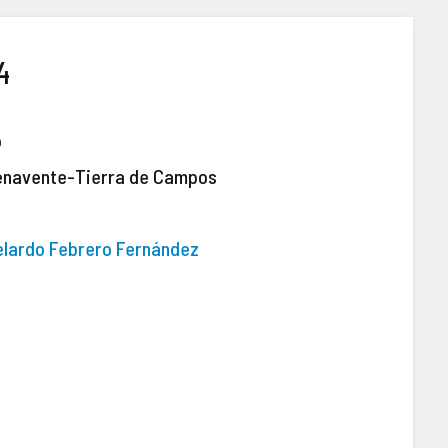
4
o
enavente-Tierra de Campos
elardo Febrero Fernández