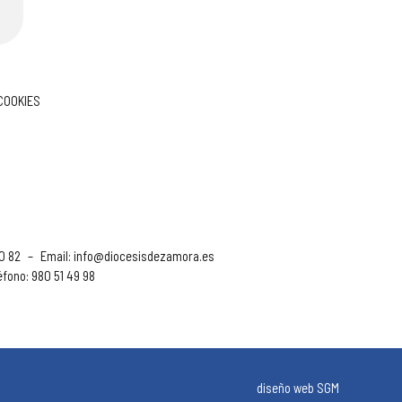
 COOKIES
90 82
–
Email:
info@diocesisdezamora.es
éfono: 980 51 49 98
diseño web SGM