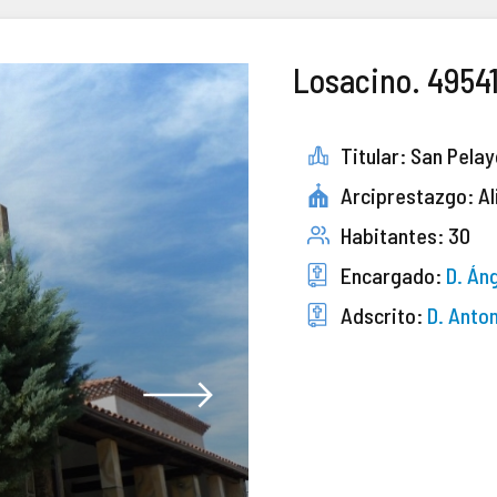
Losacino. 4954
Titular: San Pela
Arciprestazgo: Al
Habitantes: 30
Encargado:
D. Án
Adscrito:
D. Anto