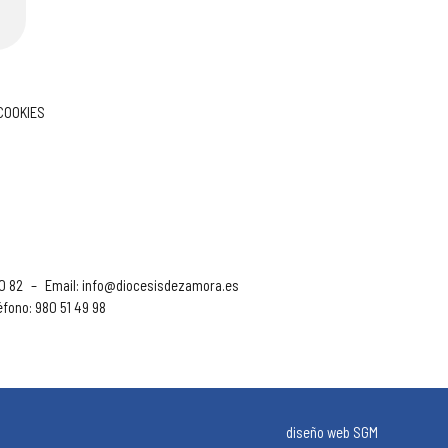
 COOKIES
90 82
–
Email:
info@diocesisdezamora.es
éfono: 980 51 49 98
diseño web SGM