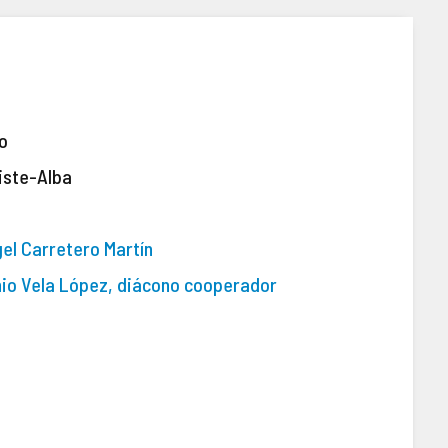
1
yo
iste-Alba
gel Carretero Martín
nio Vela López, diácono cooperador