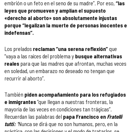
embrión o un feto en el seno de su madre”. Por eso,
“las
leyes que promueven y amplían el supuesto
«derecho al aborto» son absolutamente injustas
porque “legalizan la muerte de personas inocentes e
indefensas”.
Los prelados
reclaman “una serena reflexión”
que
“vaya a las raíces del problema y
busque alternativas
reales
para que las madres que afrontan, muchas veces
en soledad, un embarazo no deseado no tengan que
recurrir al aborto”.
También
piden acompañamiento para
los refugiados
e inmigrantes
“que llegan a nuestras fronteras, la
mayoría de las veces en condiciones tan trágicas”.
Recuerdan las palabras del
papa Francisco en
Fratelli
tutti:
“
Nunca se dirá que no son humanos, pero, en la
práctica, con las decisiones y el modo de tratarlos, se